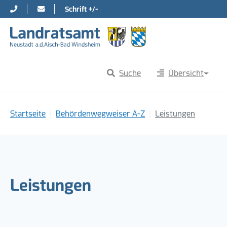
Schrift +/-
Direkt zur Hauptnavigation springen
Direkt zum Inhalt springen
Suche
Übersicht
Sie sind hier:
Startseite
Behördenwegweiser A-Z
Leistungen
Leistungen