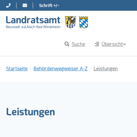
Schrift +/-
Direkt zur Hauptnavigation springen
Direkt zum Inhalt springen
Suche
Übersicht
Sie sind hier:
Startseite
Behördenwegweiser A-Z
Leistungen
Leistungen