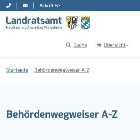
Schrift +/-
Direkt zur Hauptnavigation springen
Direkt zum Inhalt springen
Suche
Übersicht
Sie sind hier:
Startseite
Behördenwegweiser A-Z
Behördenwegweiser A-Z