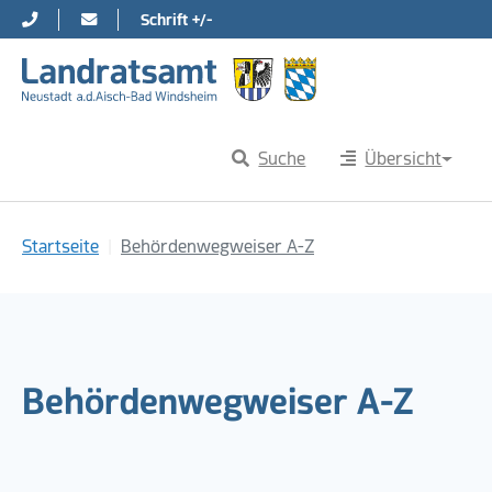
Schrift +/-
Direkt zur Hauptnavigation springen
Direkt zum Inhalt springen
Suche
Übersicht
Sie sind hier:
Startseite
Behördenwegweiser A-Z
Behördenwegweiser A-Z