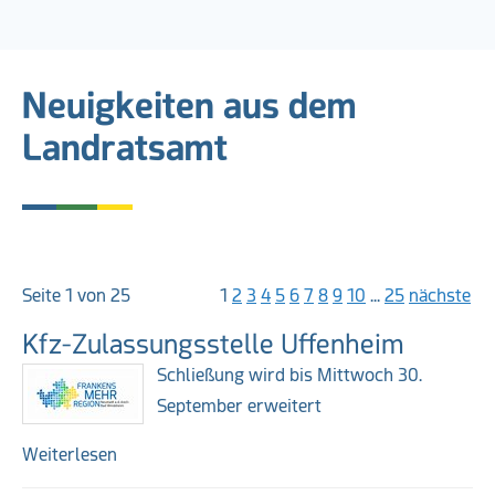
Neuigkeiten aus dem
Landratsamt
Weiterführende Links
Seite 1 von 25
1
2
3
4
5
6
7
8
9
10
...
25
nächste
Kfz-Zulassungsstelle Uffenheim
Schließung wird bis Mittwoch 30.
September erweitert
Weiterlesen