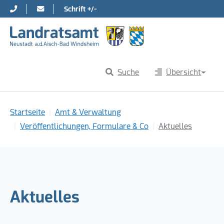
Schrift +/-
Direkt zur Hauptnavigation springen
Direkt zum Inhalt springen
Suche
Übersicht
Sie sind hier:
Startseite
Amt & Verwaltung
Veröffentlichungen, Formulare & Co
Aktuelles
Aktuelles