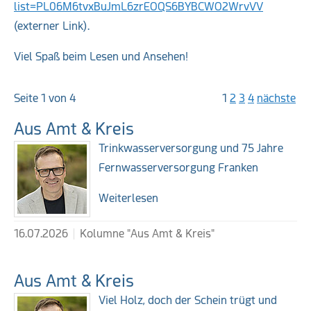
list=PL06M6tvxBuJmL6zrEOQS6BYBCWO2WrvVV
(externer Link).
Viel Spaß beim Lesen und Ansehen!
Weiterführende Links
Seite 1 von 4
1
2
3
4
nächste
Aus Amt & Kreis
Trinkwasserversorgung und 75 Jahre
Fernwasserversorgung Franken
Weiterlesen
16.07.2026
Kolumne "Aus Amt & Kreis"
Aus Amt & Kreis
Viel Holz, doch der Schein trügt und