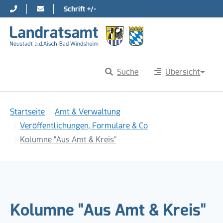
Schrift +/-
Direkt zur Hauptnavigation springen
Direkt zum Inhalt springen
Suche
Übersicht
Sie sind hier:
Startseite
Amt & Verwaltung
Veröffentlichungen, Formulare & Co
Kolumne "Aus Amt & Kreis"
Kolumne "Aus Amt & Kreis"