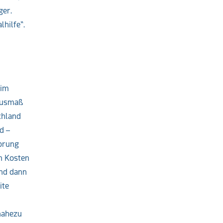
ger.
hilfe“.
 im
Ausmaß
chland
d –
sprung
en Kosten
Und dann
ite
nahezu