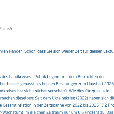
ks
 Zukunft
Ihren Händen. Schön, dass Sie sich wieder Zeit für dessen Lektü
 des Landkreises. „Politik beginnt mit dem Betrachten der
acher besser gepasst als bei den Beratungen zum Haushalt 2026
andkreises hat sich spürbar verschärft. Wie dies für quasi alle
 Ursachen dieselben: Seit dem Ukrainekrieg (2022) haben sich d
e Gesamtinflation in der Zeitspanne von 2022 bis 2025 17,2 Proz
P-Wachstum) im gleichen Zeitraum nur um 0,6 Prozent zu. Das 