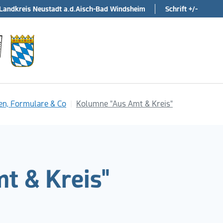
Landkreis Neustadt a.d.Aisch-Bad Windsheim
Schrift +/-
en, Formulare & Co
Kolumne "Aus Amt & Kreis"
t & Kreis"