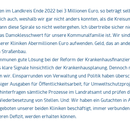
en im Landkreis Ende 2022 bei 3 Millionen Euro, so beträgt sel
ich auch, weshalb wir gar nicht anders konnten, als die Kreisu
n diese Spirale so nicht weitergehen. Ich übertreibe sicher ni
das Damoklesschwert für unsere Kommunalfamilie ist. Wir sind
erer Kliniken Abermillionen Euro aufwenden. Geld, das an and
m Straßenbau.
Kommunen gute Lösung bei der Reform der Krankenhausfinanzie
s klare Signale hinsichtlich der Krankenhausplanung. Dennoch
 wir. Einsparrunden von Verwaltung und Politik haben übersc
r Ausgaben für Öffentlichkeitsarbeit, für Umweltschutzproje
interfragen sämtliche Prozesse im Landratsamt und prüfen d
ge Wiederbesetzung von Stellen. Und: Wir haben ein Gutachten in 
geboten unserer beiden Kliniken beschäftigt, immer verbunden
geren Defizit, werden erhalten können.