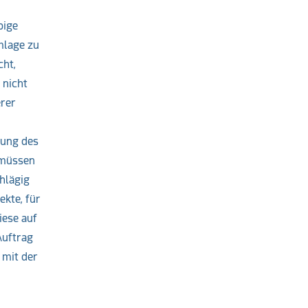
bige
mlage zu
cht,
 nicht
erer
rung des
 müssen
hlägig
kte, für
iese auf
Auftrag
 mit der