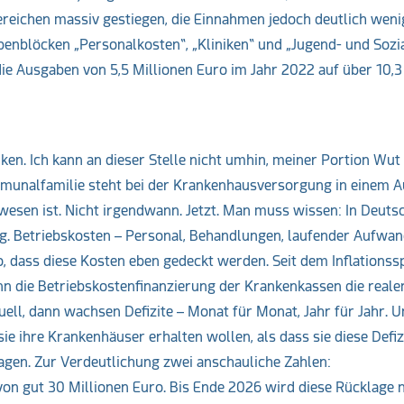
Bereichen massiv gestiegen, die Einnahmen jedoch deutlich weni
enblöcken „Personalkosten“, „Kliniken“ und „Jugend- und Sozial
 die Ausgaben von 5,5 Millionen Euro im Jahr 2022 auf über 10,3
ken. Ich kann an dieser Stelle nicht umhin, meiner Portion Wut
munalfamilie steht bei der Krankenhausversorgung in einem 
esen ist. Nicht irgendwann. Jetzt. Man muss wissen: In Deuts
ng. Betriebskosten – Personal, Behandlungen, laufender Aufwan
o, dass diese Kosten eben gedeckt werden. Seit dem Inflations
enn die Betriebskostenfinanzierung der Krankenkassen die real
ell, dann wachsen Defizite – Monat für Monat, Jahr für Jahr. 
ie ihre Krankenhäuser erhalten wollen, als dass sie diese Defiz
agen. Zur Verdeutlichung zwei anschauliche Zahlen:
 von gut 30 Millionen Euro. Bis Ende 2026 wird diese Rücklage 