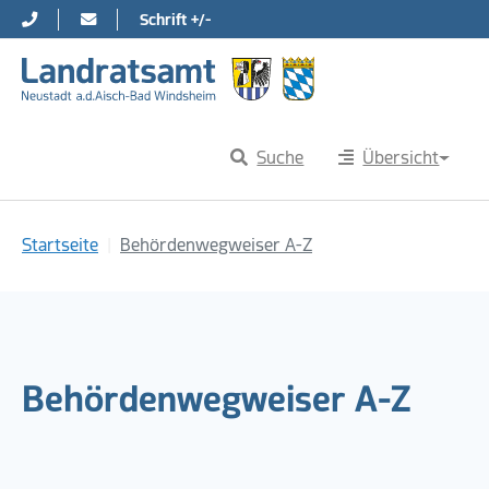
Schrift +/-
Direkt zur Hauptnavigation springen
Direkt zum Inhalt springen
Suche
Übersicht
Sie sind hier:
Startseite
Behördenwegweiser A-Z
Behördenwegweiser A-Z