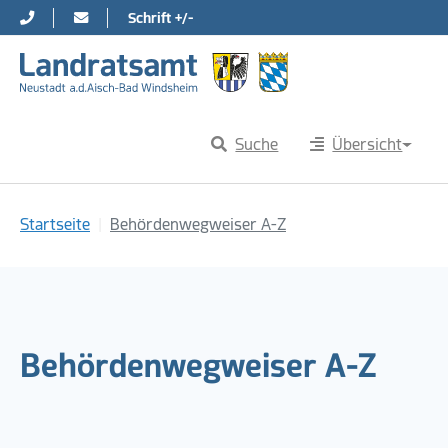
Schrift +/-
Direkt zur Hauptnavigation springen
Direkt zum Inhalt springen
Suche
Übersicht
Sie sind hier:
Startseite
Behördenwegweiser A-Z
Behördenwegweiser A-Z