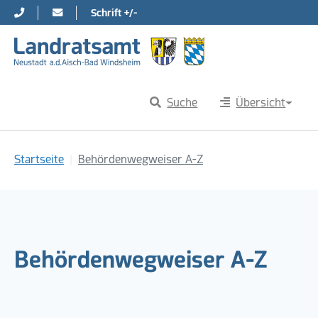
Schrift +/-
Direkt zur Hauptnavigation springen
Direkt zum Inhalt springen
Suche
Übersicht
Sie sind hier:
Startseite
Behördenwegweiser A-Z
Behördenwegweiser A-Z