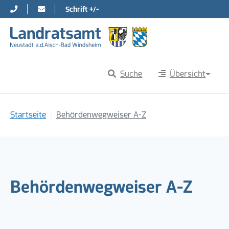
Schrift +/-
Direkt zur Hauptnavigation springen
Direkt zum Inhalt springen
Suche
Übersicht
Sie sind hier:
Startseite
Behördenwegweiser A-Z
Behördenwegweiser A-Z