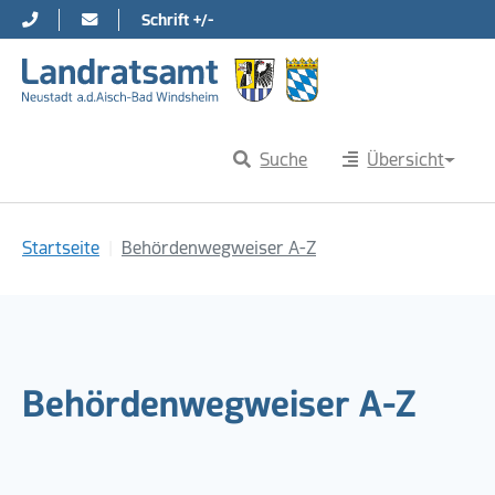
Schrift +/-
Direkt zur Hauptnavigation springen
Direkt zum Inhalt springen
Suche
Übersicht
Sie sind hier:
Startseite
Behördenwegweiser A-Z
Behördenwegweiser A-Z