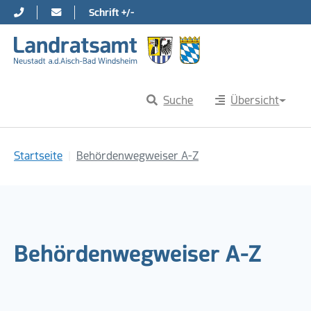
Schrift +/-
Direkt zur Hauptnavigation springen
Direkt zum Inhalt springen
Suche
Übersicht
Sie sind hier:
Startseite
Behördenwegweiser A-Z
Behördenwegweiser A-Z