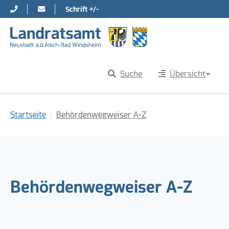
Schrift +/-
Direkt zur Hauptnavigation springen
Direkt zum Inhalt springen
Suche
Übersicht
Sie sind hier:
Startseite
Behördenwegweiser A-Z
Behördenwegweiser A-Z