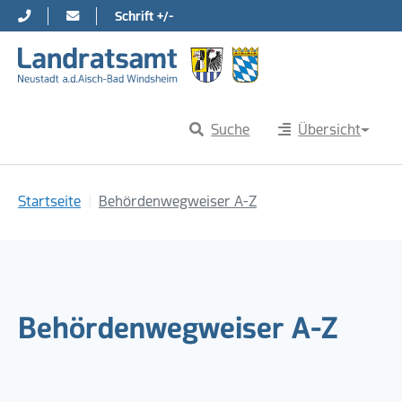
Schrift +/-
Direkt zur Hauptnavigation springen
Direkt zum Inhalt springen
Suche
Übersicht
Sie sind hier:
Startseite
Behördenwegweiser A-Z
Behördenwegweiser A-Z