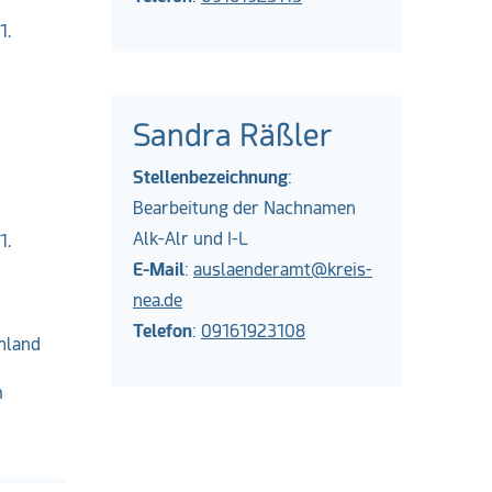
1.
Sandra Räßler
Stellenbezeichnung
:
Bearbeitung der Nachnamen
Alk-Alr und I-L
1.
E-Mail
:
auslaenderamt@kreis-
nea.de
Telefon
:
09161923108
hland
m