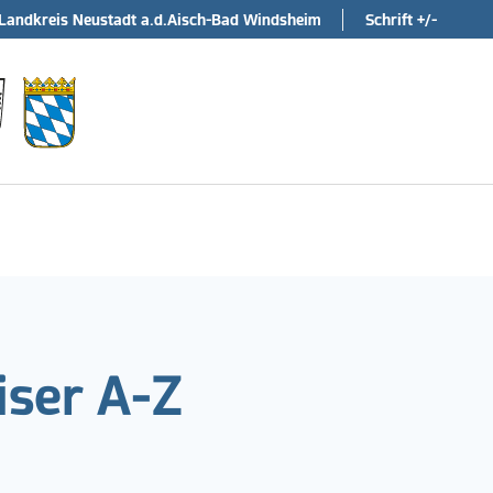
Landkreis Neustadt a.d.Aisch-Bad Windsheim
Schrift +/-
ser A-Z