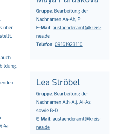
Gruppe
: Bearbeitung der
.
Nachnamen Aa-Ah, P
s über
E-Mail
:
auslaenderamt@kreis-
tellt,
nea.de
Telefon
:
09161923110
 auch
bildung,
Lea Ströbel
henden
Gruppe
: Bearbeitung der
Nachnamen Alh-Alj, Ai-Az
sowie B-D
n
E-Mail
:
auslaenderamt@kreis-
§ 4a
nea.de