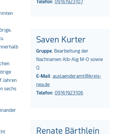
Telefon
:
09161923107
immten
örige,
Saven Kurter
zu
innerhalb
Gruppe
: Bearbeitung der
Nachnamen Alb-Alg M-O sowie
ichen
Q
örige
E-Mail
:
auslaenderamt@kreis-
f Jahren
nea.de
on sechs
Telefon
:
09161923106
einander
Renate Bärthlein
cht