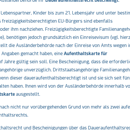
 Ausländerbehörde ihr
Daueraufenthaltsrecht bescheinigt
.
 Lebenspartner, Kinder bis zum 21. Lebensjahr und unter best
 freizügigkeitsberechtigten EU-Bürgers sind ebenfalls
n oder ihm nachziehen. Freizügigkeitsberechtigte Familienangeh
e), benötigen jedoch grundsätzlich ein Einreisevisum (vgl. hier
tellt die Ausländerbehörde nach der Einreise von Amts wegen 
n Angaben gemacht haben, eine
Aufenthaltskarte für
nf Jahre gültig sein soll. Eine Bescheinigung, dass die erforderl
angehörige unverzüglich. Drittstaatsangehörige Familienangeh
nn dieser daueraufenthaltsberechtigt ist und sie sich seit fün
alten haben. Ihnen wird von der Ausländerbehörde innerhalb v
tskarte
ausgestellt.
 nach nicht nur vorübergehenden Grund von mehr als zwei auf
thaltsrechts.
haltsrecht und Bescheinigungen über das Daueraufenthaltsre