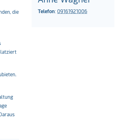
Telefon
:
09161921006
nden, die
s
latziert
ubieten.
altung
age
 Daraus