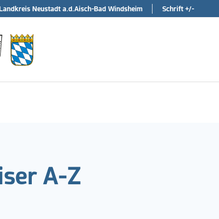
Landkreis Neustadt a.d.Aisch-Bad Windsheim
Schrift +/-
ser A-Z