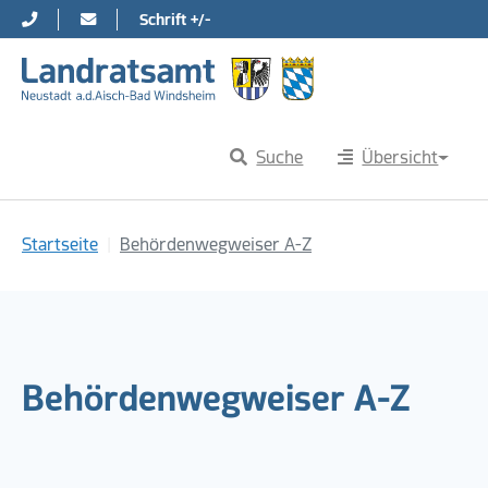
Schrift +/-
Direkt zur Hauptnavigation springen
Direkt zum Inhalt springen
Suche
Übersicht
Sie sind hier:
Startseite
Behördenwegweiser A-Z
Behördenwegweiser A-Z