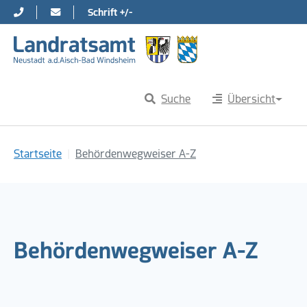
Schrift +/-
Direkt zur Hauptnavigation springen
Direkt zum Inhalt springen
Suche
Übersicht
Sie sind hier:
Startseite
Behördenwegweiser A-Z
Behördenwegweiser A-Z