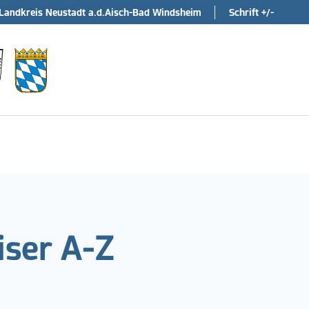
Landkreis Neustadt a.d.Aisch-Bad Windsheim
Schrift +/-
ser A-Z