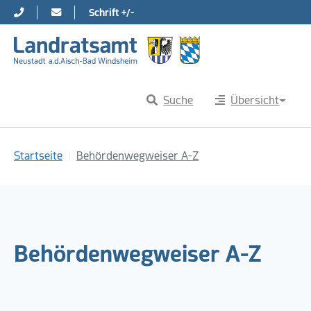
Schrift +/-
Direkt zur Hauptnavigation springen
Direkt zum Inhalt springen
Suche
Übersicht
Sie sind hier:
Startseite
Behördenwegweiser A-Z
Behördenwegweiser A-Z