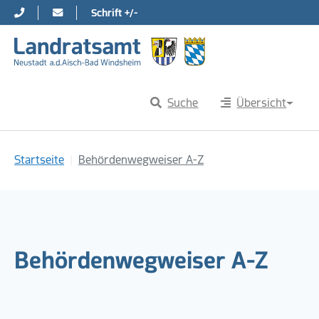
Schrift +/-
Direkt zur Hauptnavigation springen
Direkt zum Inhalt springen
Suche
Übersicht
Sie sind hier:
Startseite
Behördenwegweiser A-Z
Behördenwegweiser A-Z