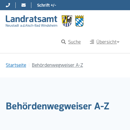
Schrift +/-
Direkt zur Hauptnavigation springen
Direkt zum Inhalt springen
Suche
Übersicht
Sie sind hier:
Startseite
Behördenwegweiser A-Z
Behördenwegweiser A-Z