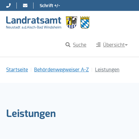
Schrift +/-
Direkt zur Hauptnavigation springen
Direkt zum Inhalt springen
Suche
Übersicht
Sie sind hier:
Startseite
Behördenwegweiser A-Z
Leistungen
Leistungen