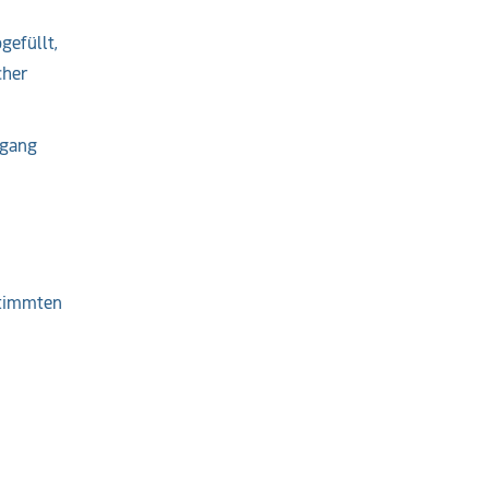
gefüllt,
cher
mgang
stimmten