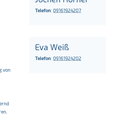
Telefon
:
09161924207
Eva Weiß
Telefon
:
09161924202
g von
uernd
ren.