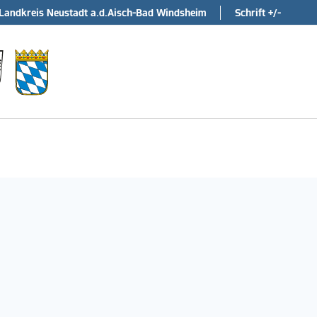
Landkreis Neustadt a.d.Aisch-Bad Windsheim
Schrift +/-