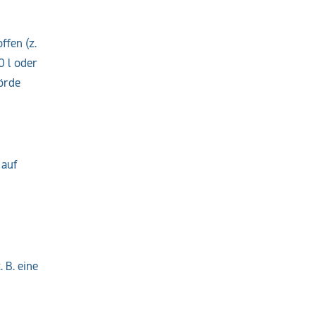
fen (z.
0 l oder
örde
 auf
 B. eine