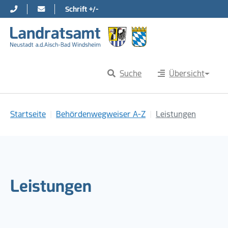
Schrift +/-
Direkt zur Hauptnavigation springen
Direkt zum Inhalt springen
Suche
Übersicht
Sie sind hier:
Startseite
Behördenwegweiser A-Z
Leistungen
Leistungen