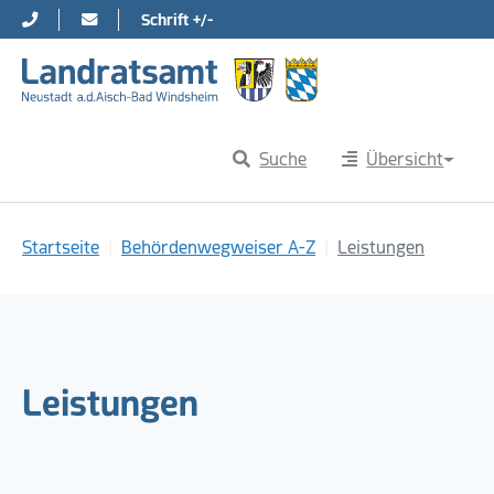
Schrift +/-
Direkt zur Hauptnavigation springen
Direkt zum Inhalt springen
Suche
Übersicht
Sie sind hier:
Startseite
Behördenwegweiser A-Z
Leistungen
Leistungen