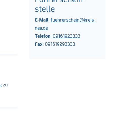
stelle
E-Mail
:
fuehrerschein@kreis-
nea.de
Telefon
:
09161923333
Fax
: 091619293333
g zu