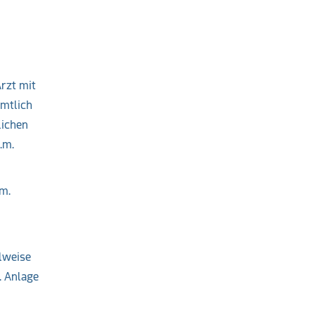
rzt mit
amtlich
lichen
.m.
.m.
lweise
. Anlage