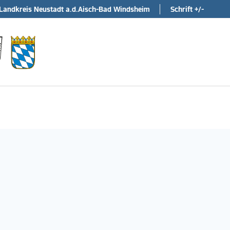
Landkreis Neustadt a.d.Aisch-Bad Windsheim
Schrift +/-