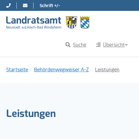
Schrift +/-
Direkt zur Hauptnavigation springen
Direkt zum Inhalt springen
Suche
Übersicht
Sie sind hier:
Startseite
Behördenwegweiser A-Z
Leistungen
Leistungen