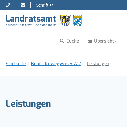
Schrift +/-
Direkt zur Hauptnavigation springen
Direkt zum Inhalt springen
Suche
Übersicht
Sie sind hier:
Startseite
Behördenwegweiser A-Z
Leistungen
Leistungen