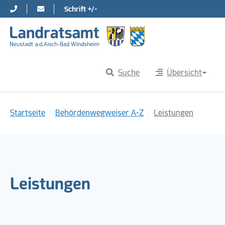
Schrift +/-
Direkt zur Hauptnavigation springen
Direkt zum Inhalt springen
Suche
Übersicht
Sie sind hier:
Startseite
Behördenwegweiser A-Z
Leistungen
Leistungen