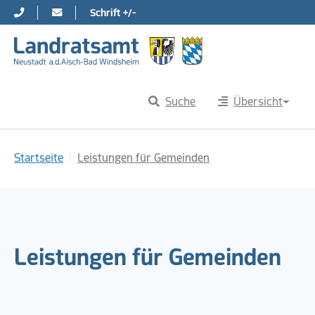
Schrift +/-
Direkt zur Hauptnavigation springen
Direkt zum Inhalt springen
Suche
Übersicht
Sie sind hier:
Startseite
Leistungen für Gemeinden
Leistungen für Gemeinden