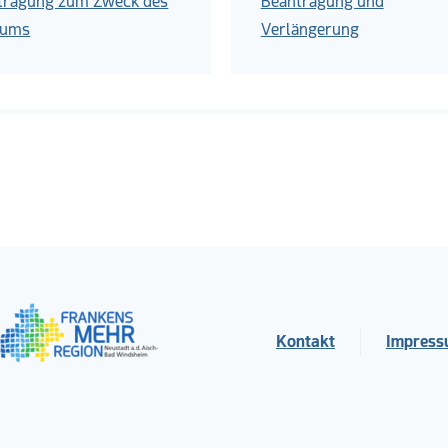
tragung zum Zweck des
Beantragung und
iums
Verlängerung
Kontakt
Impres