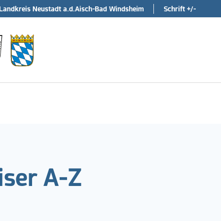
Landkreis Neustadt a.d.Aisch-Bad Windsheim
Schrift +/-
ser A-Z