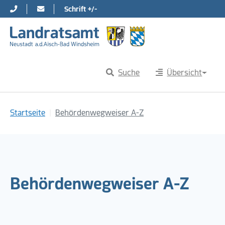
Schrift +/-
Direkt zur Hauptnavigation springen
Direkt zum Inhalt springen
Suche
Übersicht
Sie sind hier:
Startseite
Behördenwegweiser A-Z
Behördenwegweiser A-Z