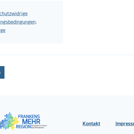
schutzwidrige
ungsbedingungen;
ige
n
Kontakt
Impres