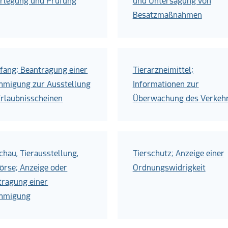
erlegung und Prüfung
und Untersagung von
Besatzmaßnahmen
fang; Beantragung einer
Tierarzneimittel;
hmigung zur Ausstellung
Informationen zur
Erlaubnisscheinen
Überwachung des Verkeh
chau, Tierausstellung,
Tierschutz; Anzeige einer
örse; Anzeige oder
Ordnungswidrigkeit
tragung einer
hmigung