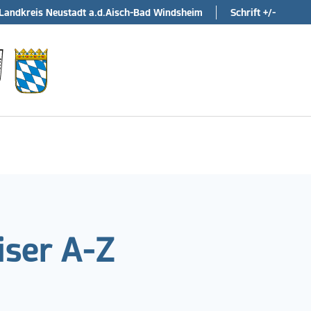
Landkreis Neustadt a.d.Aisch-Bad Windsheim
Schrift +/-
ser A-Z