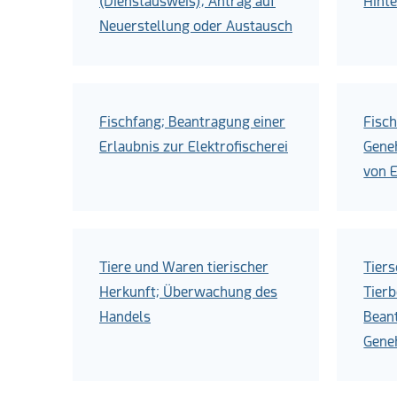
(Dienstausweis); Antrag auf
Hint
Neuerstellung oder Austausch
Fischfang; Beantragung einer
Fisch
Erlaubnis zur Elektrofischerei
Gene
von 
Tiere und Waren tierischer
Tiers
Herkunft; Überwachung des
Tierb
Handels
Bean
Gene