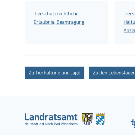
Tierschutzrechtliche
Tier
Erlaubnis; Beantragung
Halt
Anze
Zu Tierhaltung und Jagd
Zu den Lebenslage