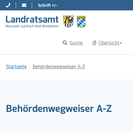
Schrift +/-
Direkt zur Hauptnavigation springen
Direkt zum Inhalt springen
Suche
Übersicht
Sie sind hier:
Startseite
Behördenwegweiser A-Z
Behördenwegweiser A-Z