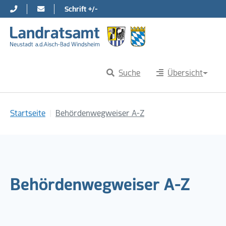
Schrift +/-
Direkt zur Hauptnavigation springen
Direkt zum Inhalt springen
Suche
Übersicht
Sie sind hier:
Startseite
Behördenwegweiser A-Z
Behördenwegweiser A-Z