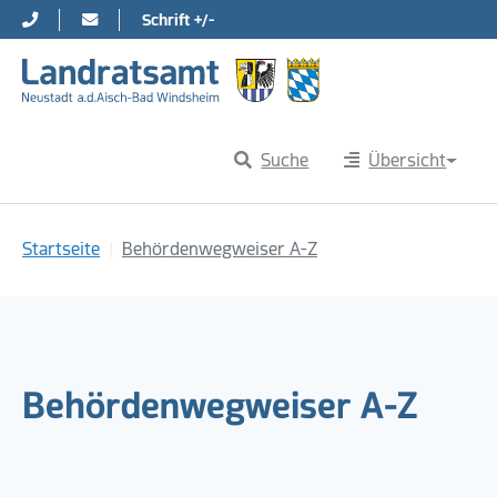
Schrift +/-
Direkt zur Hauptnavigation springen
Direkt zum Inhalt springen
Suche
Übersicht
Sie sind hier:
Startseite
Behördenwegweiser A-Z
Behördenwegweiser A-Z