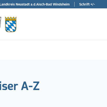
Landkreis Neustadt a.d.Aisch-Bad Windsheim
Schrift +/-
ser A-Z