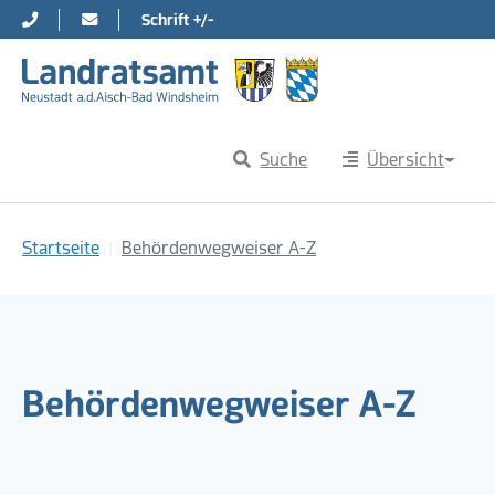
Schrift +/-
Direkt zur Hauptnavigation springen
Direkt zum Inhalt springen
Suche
Übersicht
Sie sind hier:
Startseite
Behördenwegweiser A-Z
Behördenwegweiser A-Z