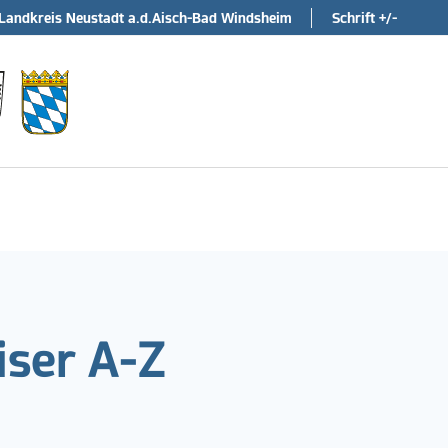
Landkreis Neustadt a.d.Aisch-Bad Windsheim
Schrift +/-
ser A-Z