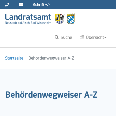
Schrift +/-
Direkt zur Hauptnavigation springen
Direkt zum Inhalt springen
Suche
Übersicht
Sie sind hier:
Startseite
Behördenwegweiser A-Z
Behördenwegweiser A-Z