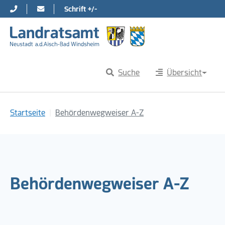
Schrift +/-
Direkt zur Hauptnavigation springen
Direkt zum Inhalt springen
Suche
Übersicht
Sie sind hier:
Startseite
Behördenwegweiser A-Z
Behördenwegweiser A-Z