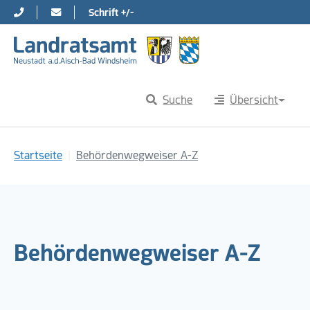
Schrift +/-
Direkt zur Hauptnavigation springen
Direkt zum Inhalt springen
Suche
Übersicht
Sie sind hier:
Startseite
Behördenwegweiser A-Z
Behördenwegweiser A-Z