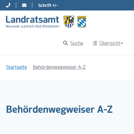
Schrift +/-
Direkt zur Hauptnavigation springen
Direkt zum Inhalt springen
Suche
Übersicht
Sie sind hier:
Startseite
Behördenwegweiser A-Z
Behördenwegweiser A-Z