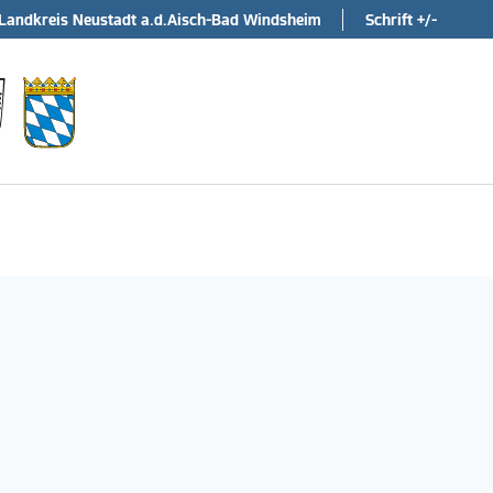
Landkreis Neustadt a.d.Aisch-Bad Windsheim
Schrift +/-