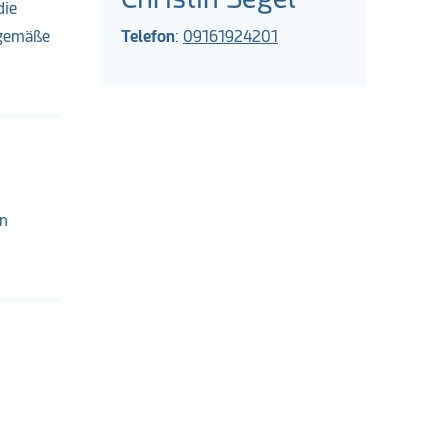
die
sgemäße
Telefon
:
09161924201
en