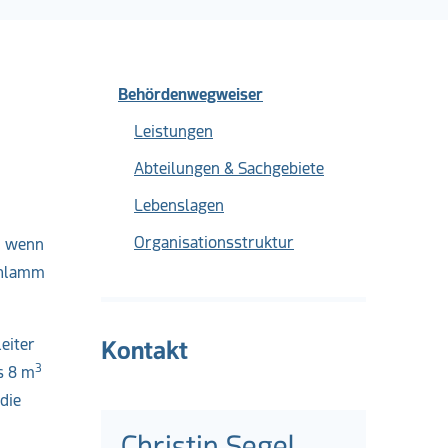
Behördenwegweiser
Leistungen
Abteilungen & Sachgebiete
Lebenslagen
Organisationsstruktur
, wenn
chlamm
eiter
Kontakt
3
s 8 m
die
Christin Segel