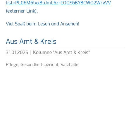
list=PL06M6tvxBuJmL6zrEOQS6BYBCWO2WrvVV
(externer Link).
Viel Spaß beim Lesen und Ansehen!
Weiterführende Links
Aus Amt & Kreis
31.01.2025
Kolumne "Aus Amt & Kreis"
Pflege, Gesundheitsbericht, Salzhalle