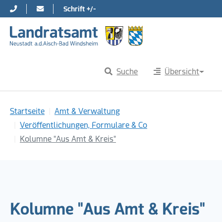
Schrift +/-
Direkt zur Hauptnavigation springen
Direkt zum Inhalt springen
Suche
Übersicht
Sie sind hier:
Startseite
Amt & Verwaltung
Veröffentlichungen, Formulare & Co
Kolumne "Aus Amt & Kreis"
Kolumne "Aus Amt & Kreis"