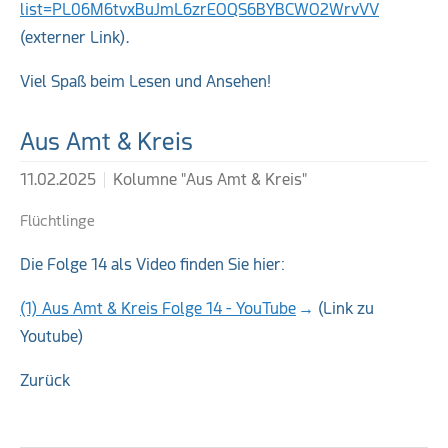
list=PL06M6tvxBuJmL6zrEOQS6BYBCWO2WrvVV
(externer Link).
Viel Spaß beim Lesen und Ansehen!
Weiterführende Links
Aus Amt & Kreis
11.02.2025
Kolumne "Aus Amt & Kreis"
Flüchtlinge
Die Folge 14 als Video finden Sie hier:
(1) Aus Amt & Kreis Folge 14 - YouTube
(Link zu
Youtube)
Zurück