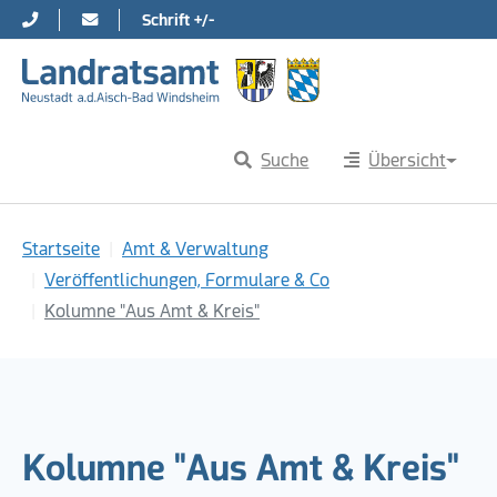
Schrift +/-
Direkt zur Hauptnavigation springen
Direkt zum Inhalt springen
Suche
Übersicht
Sie sind hier:
Startseite
Amt & Verwaltung
Veröffentlichungen, Formulare & Co
Kolumne "Aus Amt & Kreis"
Kolumne "Aus Amt & Kreis"