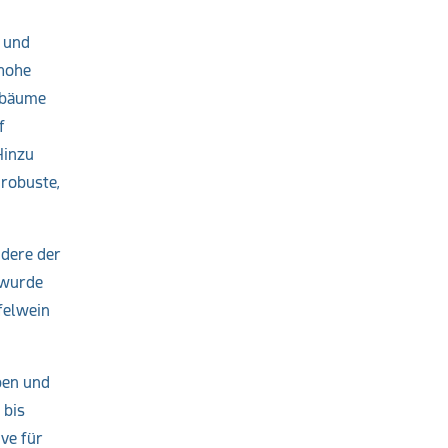
 und
 hohe
stbäume
f
Hinzu
 robuste,
ndere der
 wurde
felwein
eben und
 bis
ve für