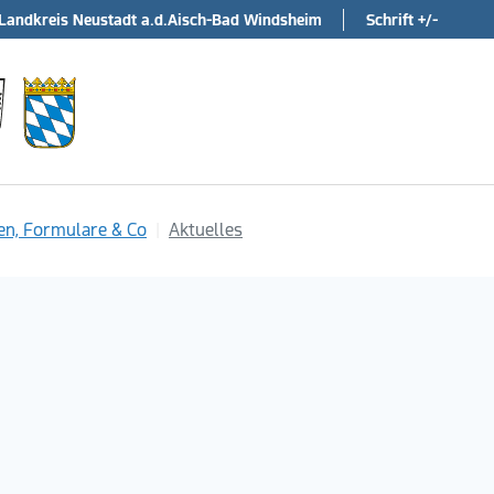
Landkreis Neustadt a.d.Aisch-Bad Windsheim
Schrift +/-
en, Formulare & Co
Aktuelles