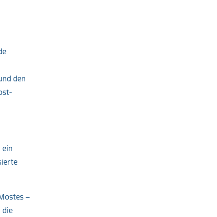
de
 und den
ost-
 ein
ierte
 Mostes –
 die