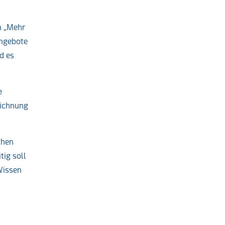
n „Mehr
angebote
d es
e
eichnung
chen
ig soll
Wissen