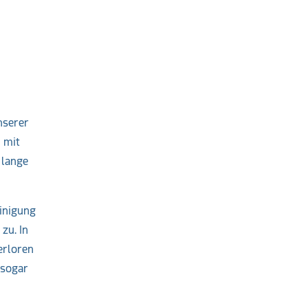
nserer
 mit
 lange
inigung
zu. In
erloren
 sogar