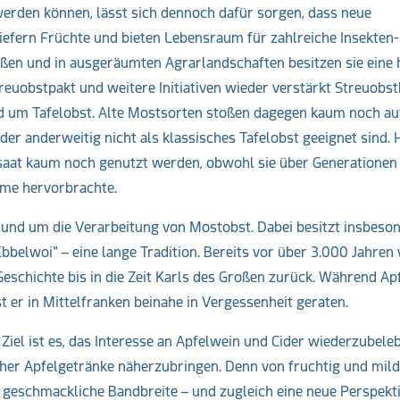
erden können, lässt sich dennoch dafür sorgen, dass neue
fern Früchte und bieten Lebensraum für zahlreiche Insekten-
aßen und in ausgeräumten Agrarlandschaften besitzen sie eine
euobstpakt und weitere Initiativen wieder verstärkt Streuob
nd um Tafelobst. Alte Mostsorten stoßen dagegen kaum noch au
oder anderweitig nicht als klassisches Tafelobst geeignet sind. 
tsaat kaum noch genutzt werden, obwohl sie über Generationen
ume hervorbrachte.
rund um die Verarbeitung von Mostobst. Dabei besitzt insbeso
bbelwoi“ – eine lange Tradition. Bereits vor über 3.000 Jahren
 Geschichte bis in die Zeit Karls des Großen zurück. Während Ap
st er in Mittelfranken beinahe in Vergessenheit geraten.
 Ziel ist es, das Interesse an Apfelwein und Cider wiederzubel
her Apfelgetränke näherzubringen. Denn von fruchtig und mild
e geschmackliche Bandbreite – und zugleich eine neue Perspekti