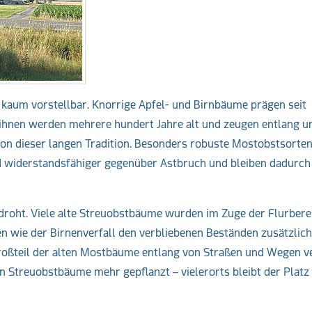
t kaum vorstellbar. Knorrige Apfel- und Birnbäume prägen seit
 ihnen werden mehrere hundert Jahre alt und zeugen entlang u
von dieser langen Tradition. Besonders robuste Mostobstsorten
nd widerstandsfähiger gegenüber Astbruch und bleiben dadurch
droht. Viele alte Streuobstbäume wurden im Zuge der Flurbere
 wie der Birnenverfall den verbliebenen Beständen zusätzlich 
oßteil der alten Mostbäume entlang von Straßen und Wegen v
n Streuobstbäume mehr gepflanzt – vielerorts bleibt der Platz