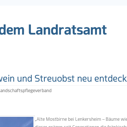
 dem Landratsamt
ks
wein und Streuobst neu entdec
Landschaftspflegeverband
„Alte Mostbirne bei Lenkersheim – Bäume wi