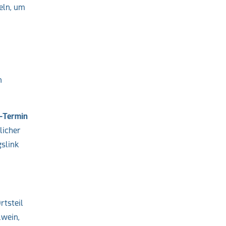
eln, um
n
n
e-Termin
licher
slink
rtsteil
lwein,