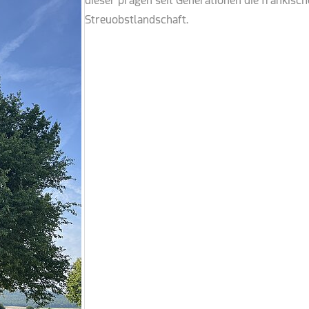
dieser prägen seit Generationen die fränkisch
Streuobstlandschaft.