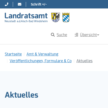
Schrift +/-
Direkt zur Hauptnavigation springen
Direkt zum Inhalt springen
Suche
Übersicht
Sie sind hier:
Startseite
Amt & Verwaltung
Veröffentlichungen, Formulare & Co
Aktuelles
Aktuelles